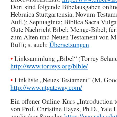
Dort sind folgende Bibelausgaben onlin
Hebraica Stuttgartensia; Novum Testam
Aufl.); Septuaginta; Biblica Sacra Vulga
Gute Nachricht Bibel; Menge-Bibel; fer
zum Alten und Neuen Testament von M.
Bull); s. auch:
Übersetzungen
•
Linksammlung „Bibel“ (Torrey Seland
http://www.torreys.org/bible/
•
Linkliste „Neues Testament“ (M. Good
http://www.ntgateway.com/
Ein offener Online-Kurs „Introduction 
von Prof. Christine Hayes, Ph.D., Yale U
englischer Sprache:
https://
oyc.yale.edu