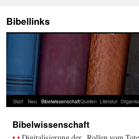
Zum
Inhalt
Bibellinks
springen
Start
Neu
Bibelwissenschaft
Quellen
Literatur
Organis
Bibelwissenschaft
• •
Digitalisierung der „Rollen vom To